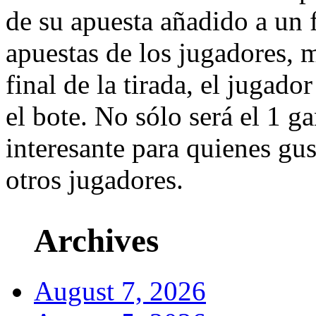
de su apuesta añadido a un
apuestas de los jugadores, m
final de la tirada, el jugado
el bote. No sólo será el 1 g
interesante para quienes gu
otros jugadores.
Archives
August 7, 2026