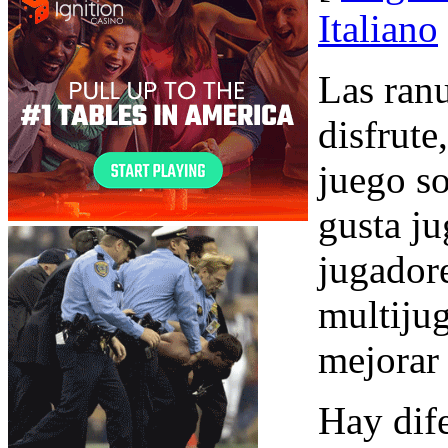
Italiano
Las ran
disfrute
juego so
gusta j
jugadore
multijug
mejorar 
Hay dife