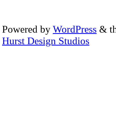
Powered by
WordPress
& th
Hurst Design Studios