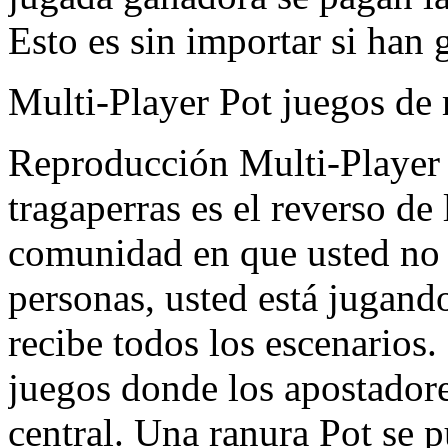
Esto es sin importar si han
Multi-Player Pot juegos de
Reproducción Multi-Player
tragaperras es el reverso de
comunidad en que usted no e
personas, usted está jugand
recibe todos los escenarios
juegos donde los apostadore
central. Una ranura Pot se 