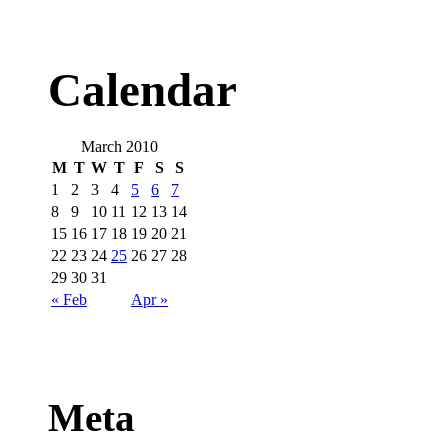
Calendar
March 2010
M
T
W
T
F
S
S
1
2
3
4
5
6
7
8
9
10
11
12
13
14
15
16
17
18
19
20
21
22
23
24
25
26
27
28
29
30
31
« Feb
Apr »
Meta