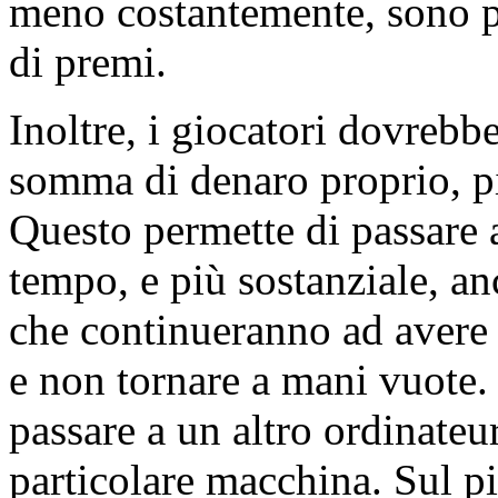
meno costantemente, sono pi
di premi.
Inoltre, i giocatori dovrebbe
somma di denaro proprio, pi
Questo permette di passare 
tempo, e più sostanziale, an
che continueranno ad avere 
e non tornare a mani vuote. 
passare a un altro ordinate
particolare macchina. Sul pie