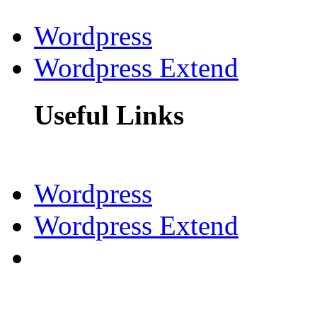
Wordpress
Wordpress Extend
Useful Links
Wordpress
Wordpress Extend