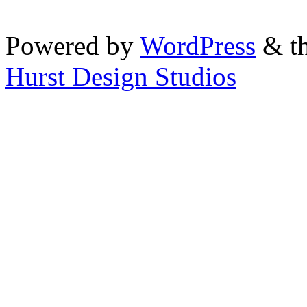
Powered by
WordPress
& th
Hurst Design Studios