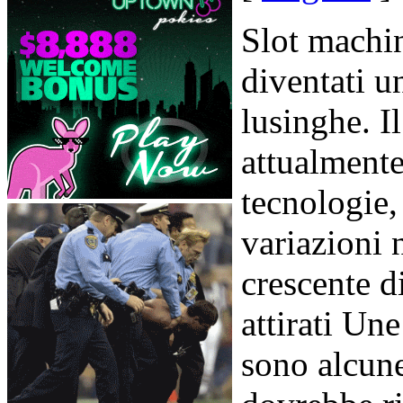
Slot machin
diventati u
lusinghe. I
attualmente
tecnologie,
variazioni 
crescente d
attirati Un
sono alcune