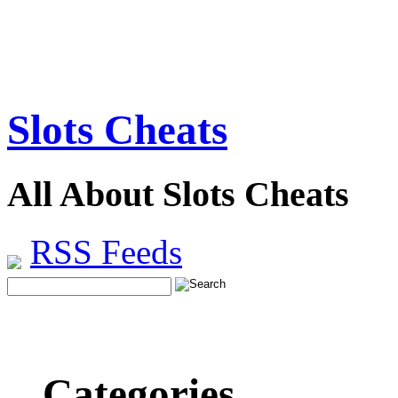
Slots Cheats
All About Slots Cheats
RSS Feeds
Categories