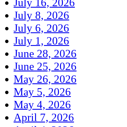
July 16, 2026
July 8, 2026
July 6, 2026
July 1, 2026
June 28, 2026
June 25, 2026
May 26, 2026
May 5, 2026
May 4, 2026
April 7, 2026