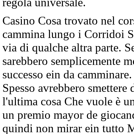
regola universale.
Casino Cosa trovato nel cor
cammina lungo i Corridoi S
via di qualche altra parte. Se 
sarebbero semplicemente me
successo ein da camminare.
Spesso avrebbero smettere d
l'ultima cosa Che vuole è u
un premio mayor de giocand
quindi non mirar ein tutto 