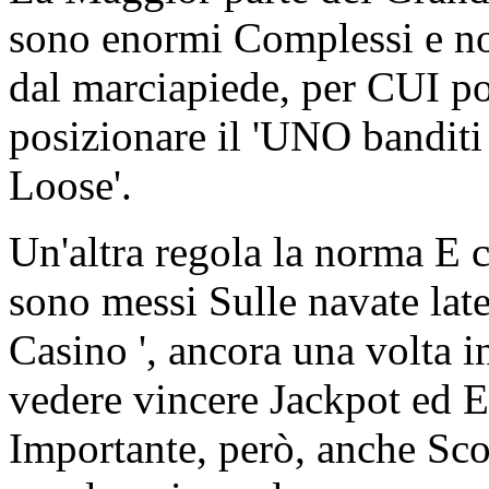
sono enormi Complessi e non
dal marciapiede, per CUI po
posizionare il 'UNO banditi
Loose'.
Un'altra regola la norma E c
sono messi Sulle navate late
Casino ', ancora una volta
vedere vincere Jackpot ed Es
Importante, però, anche Sc