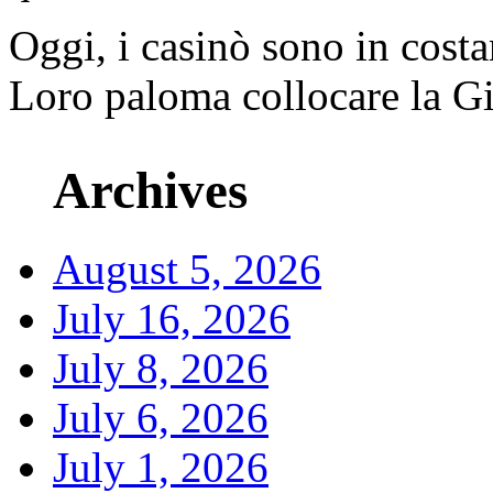
Oggi, i casinò sono in costa
Loro paloma collocare la Gi
Archives
August 5, 2026
July 16, 2026
July 8, 2026
July 6, 2026
July 1, 2026