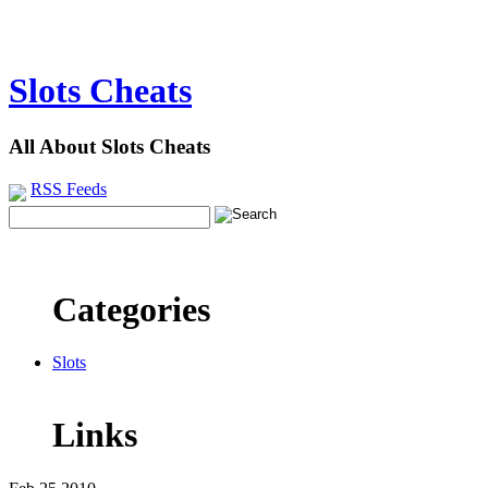
Slots Cheats
All About Slots Cheats
RSS Feeds
Categories
Slots
Links