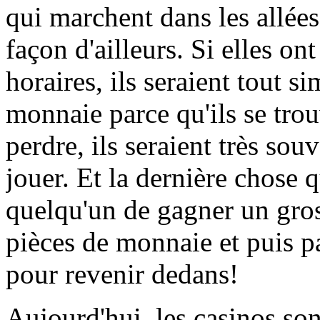
qui marchent dans les allées
façon d'ailleurs. Si elles on
horaires, ils seraient tout s
monnaie parce qu'ils se trou
perdre, ils seraient très sou
jouer. Et la dernière chose 
quelqu'un de gagner un gros
pièces de monnaie et puis pa
pour revenir dedans!
Aujourd'hui, les casinos son