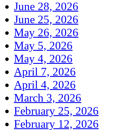
June 28, 2026
June 25, 2026
May 26, 2026
May 5, 2026
May 4, 2026
April 7, 2026
April 4, 2026
March 3, 2026
February 25, 2026
February 12, 2026