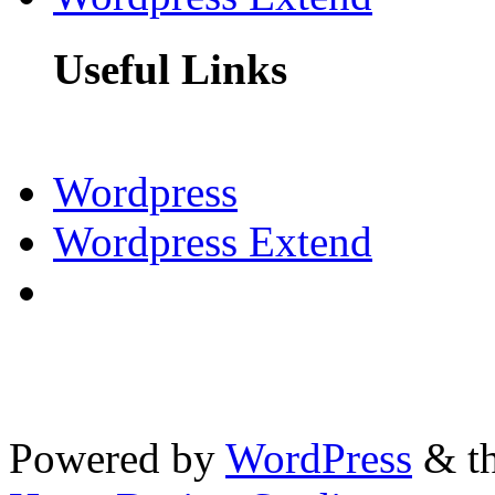
Useful Links
Wordpress
Wordpress Extend
Powered by
WordPress
& th