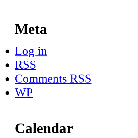
Meta
Log in
RSS
Comments
RSS
WP
Calendar