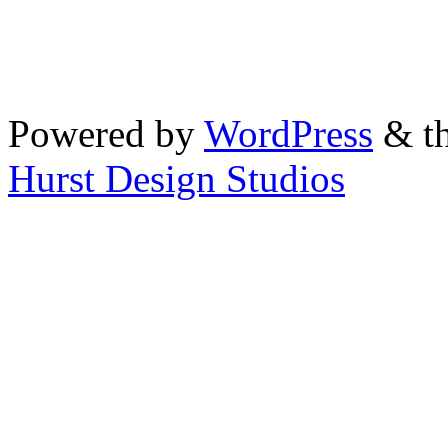
Powered by
WordPress
& th
Hurst Design Studios