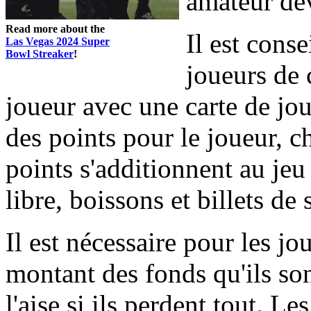
amateur dev
Read more about the
Il est conse
Las Vegas 2024 Super
Bowl Streaker
!
joueurs de 
joueur avec une carte de jou
des points pour le joueur, c
points s'additionnent au je
libre, boissons et billets de 
Il est nécessaire pour les jo
montant des fonds qu'ils sont
l'aise si ils perdent tout. 