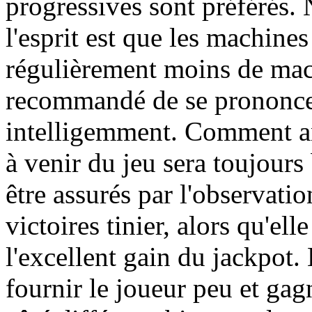
progressives sont préférés.
l'esprit est que les machine
régulièrement moins de machi
recommandé de se prononcer
intelligemment. Comment an
à venir du jeu sera toujours
être assurés par l'observatio
victoires tinier, alors qu'ell
l'excellent gain du jackpot.
fournir le joueur peu et gag