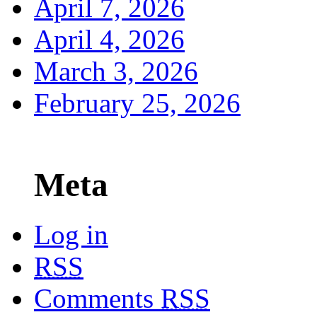
April 7, 2026
April 4, 2026
March 3, 2026
February 25, 2026
Meta
Log in
RSS
Comments
RSS